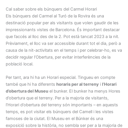
Cal saber sobre els búnquers del Carmel Horari
Els búnquers del Carmel al Turó de la Rovira és una
destinació popular per als visitants que volen gaudir de les
impressionants vistes de Barcelona. És important destacar
que l’accés al lloc des de la 2. Pot està tancat 2023 a la nit.
Prèviament, el lloc va ser accessible durant tot el dia, però a
causa de la nit-activitats en el temps i per celebrar-ho, es va
decidir regular l’Obertura, per evitar interferències de la
població local.
Per tant, ara hi ha un Horari especial. Tingueu en compte
també que hi ha diferents
horaris per al terreny
i
l’Horari
d’obertura del Museu
el bunker. El bunker ha menys Hores
d’obertura que el terreny. Per a la majoria de visitants,
l’Horari d’obertura del terreny són importants – en aquests
temps, es pot visitar els búnquers del Camell i les vistes
famoses de la ciutat. El Museu en el Búnker és una
exposició sobre la història, no sembla ser per a la majoria de