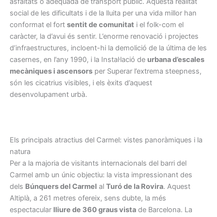
asfaltats o adequada de transport públic. Aquesta realitat
social de les dificultats i de la lluita per una vida millor han
conformat el fort
sentit de comunitat
i el folk-com el
caràcter, la d’avui és sentir. L’enorme renovació i projectes
d’infraestructures, incloent-hi la demolició de la última de les
casernes, en l’any 1990, i la Instal·lació de
urbana d’escales
mecàniques i ascensors
per Superar l’extrema steepness,
són les cicatrius visibles, i els èxits d’aquest
desenvolupament urbà.
Els principals atractius del Carmel: vistes panoràmiques i la
natura
Per a la majoria de visitants internacionals del barri del
Carmel amb un únic objectiu: la vista impressionant des
dels
Búnquers del Carmel
al
Turó de la Rovira
. Aquest
Altiplà, a 261 metres ofereix, sens dubte, la més
espectacular
lliure de 360 graus vista
de Barcelona. La