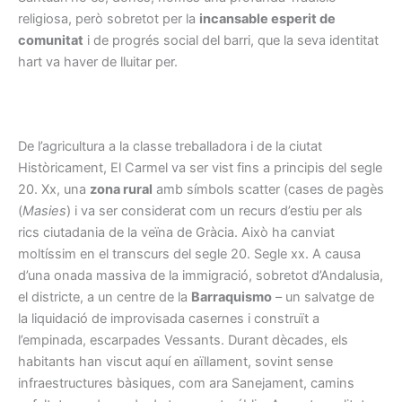
religiosa, però sobretot per la
incansable esperit de
comunitat
i de progrés social del barri, que la seva identitat
hart va haver de lluitar per.
De l’agricultura a la classe treballadora i de la ciutat
Històricament, El Carmel va ser vist fins a principis del segle
20. Xx, una
zona rural
amb símbols scatter (cases de pagès
(
Masies
) i va ser considerat com un recurs d’estiu per als
rics ciutadania de la veïna de Gràcia. Això ha canviat
moltíssim en el transcurs del segle 20. Segle xx. A causa
d’una onada massiva de la immigració, sobretot d’Andalusia,
el districte, a un centre de la
Barraquismo
– un salvatge de
la liquidació de improvisada casernes i construït a
l’empinada, escarpades Vessants. Durant dècades, els
habitants han viscut aquí en aïllament, sovint sense
infraestructures bàsiques, com ara Sanejament, camins