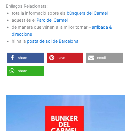
Enllaços Relacionats:
tota la informació sobre els
búnquers del Carmel
aquest és el
Parc del Carmel
de manera que vénen a la millor tornar –
arribada &
direccions
hi ha la
posta de sol de Barcelona
share
save
email
share