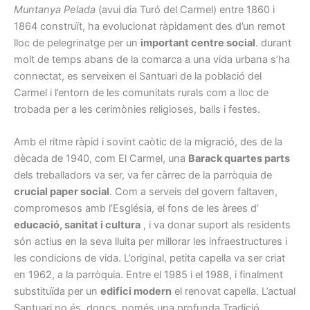
Muntanya Pelada
(avui dia Turó del Carmel) entre 1860 i
1864 construït, ha evolucionat ràpidament des d’un remot
lloc de pelegrinatge per un
important centre social
. durant
molt de temps abans de la comarca a una vida urbana s’ha
connectat, es serveixen el Santuari de la població del
Carmel i l’entorn de les comunitats rurals com a lloc de
trobada per a les cerimònies religioses, balls i festes.
Amb el ritme ràpid i sovint caòtic de la migració, des de la
dècada de 1940, com El Carmel, una
Barack quartes parts
dels treballadors va ser, va fer càrrec de la parròquia de
crucial paper social
. Com a serveis del govern faltaven,
compromesos amb l’Església, el fons de les àrees d’
educació, sanitat i cultura
, i va donar suport als residents
són actius en la seva lluita per millorar les infraestructures i
les condicions de vida. L’original, petita capella va ser criat
en 1962, a la parròquia. Entre el 1985 i el 1988, i finalment
substituïda per un
edifici modern
el renovat capella. L’actual
Santuari no és, doncs, només una profunda Tradició