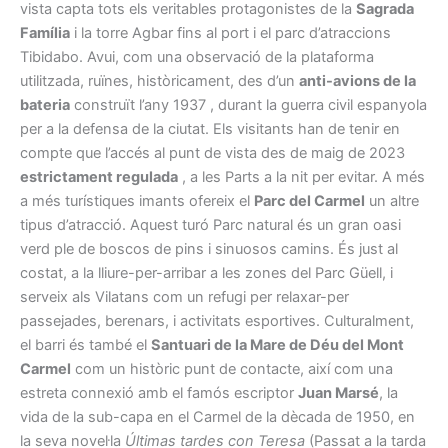
vista capta tots els veritables protagonistes de la
Sagrada
Família
i la torre Agbar fins al port i el parc d’atraccions
Tibidabo. Avui, com una observació de la plataforma
utilitzada, ruïnes, històricament, des d’un
anti-avions de la
bateria
construït l’any 1937 , durant la guerra civil espanyola
per a la defensa de la ciutat. Els visitants han de tenir en
compte que l’accés al punt de vista des de maig de 2023
estrictament regulada
, a les Parts a la nit per evitar. A més
a més turístiques imants ofereix el
Parc del Carmel
un altre
tipus d’atracció. Aquest turó Parc natural és un gran oasi
verd ple de boscos de pins i sinuosos camins. És just al
costat, a la lliure-per-arribar a les zones del Parc Güell, i
serveix als Vilatans com un refugi per relaxar-per
passejades, berenars, i activitats esportives. Culturalment,
el barri és també el
Santuari de la Mare de Déu del Mont
Carmel
com un històric punt de contacte, així com una
estreta connexió amb el famós escriptor
Juan Marsé
, la
vida de la sub-capa en el Carmel de la dècada de 1950, en
la seva novel·la
Últimas tardes con Teresa
(Passat a la tarda