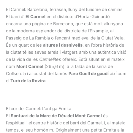
El Carmel: Barcelona, terrassa, lluny del turisme de camins
El barri d’
El Carmel
en el districte d’Horta-Guinardó
encarna una pàgina de Barcelona, que està molt allunyada
de la moderna esplendor del districte de l’Eixample, al
Passeig de La Rambla o l’encant medieval de la Ciutat Vella.
És un quart de les
altures i desnivells
, en l’obra història de
la ciutat té les seves arrels i viatgers amb una autèntica visió
de la vida de les
Carmelites
ofereix. Està situat en el mateix
nom
Mont Carmel
(265,6 m), a la falda de la serra de
Collserola i al costat del famós
Parc Güell de gaudí
així com
el
Turó de la Rovira
.
El cor del Carmel: L’antiga Ermita
El
Santuari de la Mare de Déu del Mont Carmel
és
l’espiritual i el centre històric del barri del Carmel, i, al mateix
temps, el seu homònim. Originalment una petita Ermita a la