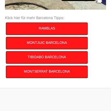
Klick hier für mehr Barcelona Tipps:
RAMBLAS
MONTJUIC BARCELONA
TIBIDABO BARCELONA
MONTSERRAT BARCELONA