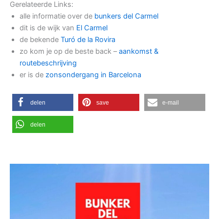
Gerelateerde Links:
alle informatie over de
bunkers del Carmel
dit is de wijk van
El Carmel
de bekende
Turó de la Rovira
zo kom je op de beste back –
aankomst &
routebeschrijving
er is de
zonsondergang in Barcelona
delen
save
e-mail
delen