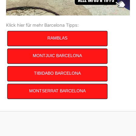
Klick hier für mehr Barcelona Tipps:
RAMBLAS
MONTJUIC BARCELONA
TIBIDABO BARCELONA
MONTSERRAT BARCELONA