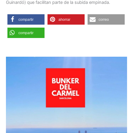
Guinardó) que facilitan parte de la subida empinada.
compartir
ahorrar
correo
compartir