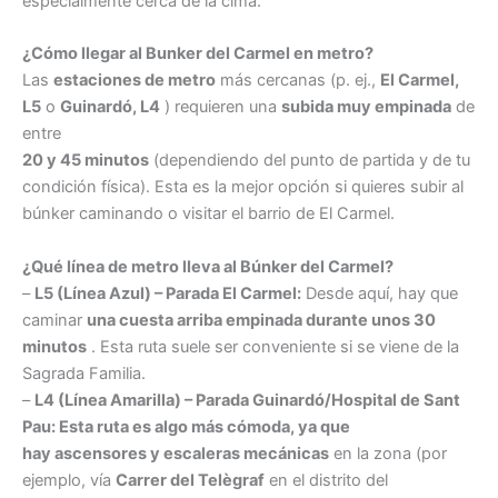
especialmente cerca de la cima.
¿Cómo llegar al Bunker del Carmel en metro?
Las
estaciones de metro
más cercanas (p. ej.,
El Carmel,
L5
o
Guinardó, L4
) requieren una
subida muy empinada
de
entre
20 y 45 minutos
(dependiendo del punto de partida y de tu
condición física). Esta es la mejor opción si quieres subir al
búnker caminando o visitar el barrio de El Carmel.
¿Qué línea de metro lleva al Búnker del Carmel?
–
L5 (Línea Azul) – Parada El Carmel:
Desde aquí, hay que
caminar
una cuesta arriba empinada durante unos 30
minutos
. Esta ruta suele ser conveniente si se viene de la
Sagrada Familia.
–
L4 (Línea Amarilla) – Parada Guinardó/Hospital de Sant
Pau: Esta ruta es algo más cómoda, ya que
hay ascensores y escaleras mecánicas
en la zona (por
ejemplo, vía
Carrer del Telègraf
en el distrito del